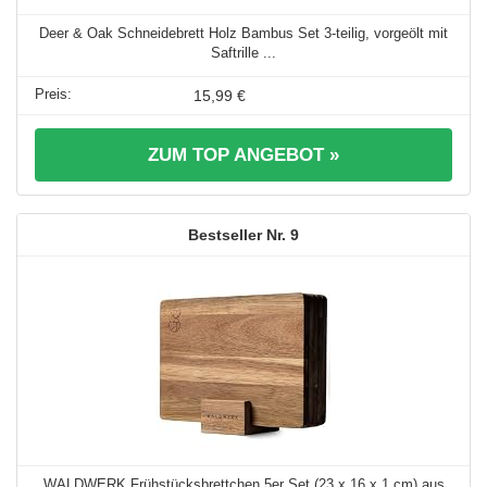
Deer & Oak Schneidebrett Holz Bambus Set 3-teilig, vorgeölt mit
Saftrille ...
15,99 €
ZUM TOP ANGEBOT »
9
WALDWERK Frühstücksbrettchen 5er Set (23 x 16 x 1 cm) aus