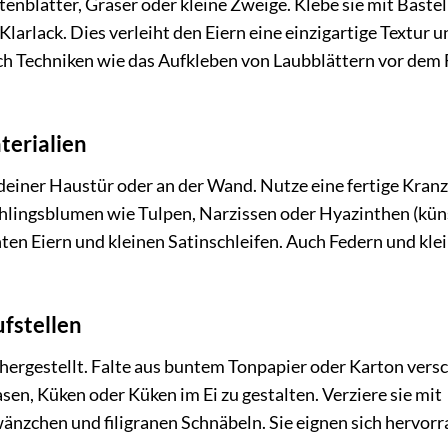
enblätter, Gräser oder kleine Zweige. Klebe sie mit Baste
Klarlack. Dies verleiht den Eiern eine einzigartige Textur u
ch Techniken wie das Aufkleben von Laubblättern vor dem
terialien
deiner Haustür oder an der Wand. Nutze eine fertige Kranz
ühlingsblumen wie Tulpen, Narzissen oder Hyazinthen (kün
nten Eiern und kleinen Satinschleifen. Auch Federn und kle
fstellen
 hergestellt. Falte aus buntem Tonpapier oder Karton vers
n, Küken oder Küken im Ei zu gestalten. Verziere sie mit
änzchen und filigranen Schnäbeln. Sie eignen sich hervorr