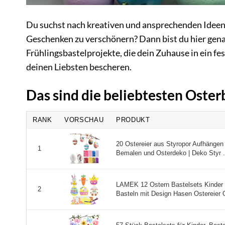
Du suchst nach kreativen und ansprechenden Ideen
Geschenken zu verschönern? Dann bist du hier genau
Frühlingsbastelprojekte, die dein Zuhause in ein f
deinen Liebsten bescheren.
Das sind die beliebtesten Oste
RANK
VORSCHAU
PRODUKT
20 Ostereier aus Styropor Aufhängen D
1
Bemalen und Osterdeko | Deko Styr .
LAMEK 12 Ostern Bastelsets Kinder
2
Basteln mit Design Hasen Ostereier O