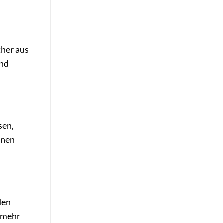
cher aus
und
sen,
inen
den
e mehr