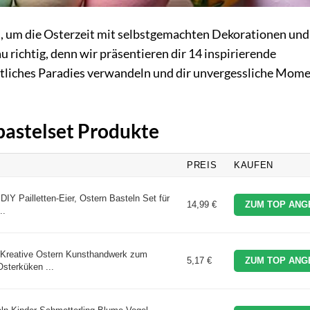
, um die Osterzeit mit selbstgemachten Dekorationen und
 richtig, denn wir präsentieren dir 14 inspirierende
estliches Paradies verwandeln und dir unvergessliche Mom
rbastelset Produkte
PREIS
KAUFEN
IY Pailletten-Eier, Ostern Basteln Set für
14,99 €
ZUM TOP ANG
..
 Kreative Ostern Kunsthandwerk zum
5,17 €
ZUM TOP ANG
sterküken ...