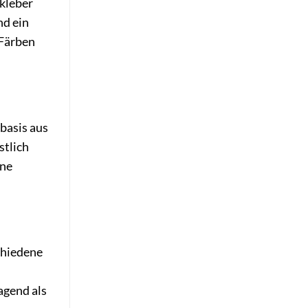
lkleber
nd ein
 Färben
basis aus
stlich
ine
chiedene
agend als