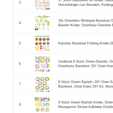
57 Stück Bastelsets für Kinder, Bast
3
Holzanhänger zum Bemalen, Kinderge
18x Osterdeko Windspiel Bastelset O
4
Basteln Kinder, Osterhase Ostereier 
Kaluofan Bastelset Frühling Kinder,16
5
Smdbzda 8 Stück Ostern Basteln, Os
6
Osterkranz Bastelset, DIY Oster Kran
8 Stück Ostern Basteln, DIY Oster K
7
Bastelset, Oster Kranz DIY Kit, Moo
8 Stück Ostern Basteln Kinder, Oste
8
Moosgummi Sticker Aufkleber Osterba