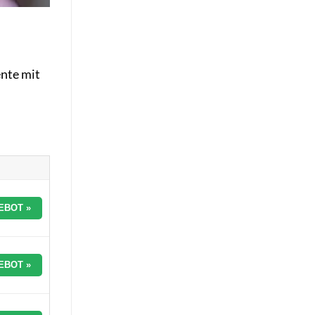
ente mit
EBOT »
EBOT »