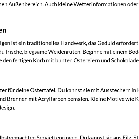
einen Außenbereich. Auch kleine Wetterinformationen ode
en
en ist ein traditionelles Handwerk, das Geduld erfordert,
 du frische, biegsame Weidenruten. Beginne mit einem Bo
lle den fertigen Korb mit bunten Ostereiern und Schokolad
zer für deine Ostertafel. Du kannst sie mit Ausstechern in
nd Brennen mit Acrylfarben bemalen. Kleine Motive wie K
design.
n
selbstgemachten Serviettenringen. Du kannst sie aus Filz, S