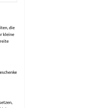
ten, die
r kleine
reite
Geschenke
setzen,