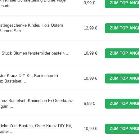
eln Kinder Schmetterling Blume Vogel
9,99 €
ZUM TOP ANG
burts ...
stergeschenke Kinder, Holz Ostern
12,99 €
ZUM TOP ANG
Blumen Sch ...
 Stück Blumen fensterbilder basteln ...
10,99 €
ZUM TOP ANG
ter Kranz DIY Kit, Kaninchen Ei
10,99 €
ZUM TOP ANG
z Bastelset, ...
ranz Bastelset, Kaninchen Ei Osterkranz
6,99 €
ZUM TOP ANG
sgum ...
rdeko Zum Basteln, Oster Kranz DIY Kit,
10,99 €
ZUM TOP ANG
stel ...