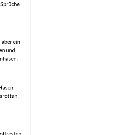
r Sprüche
 aber ein
den und
enhasen.
 Hasen-
arotten,
toffresten