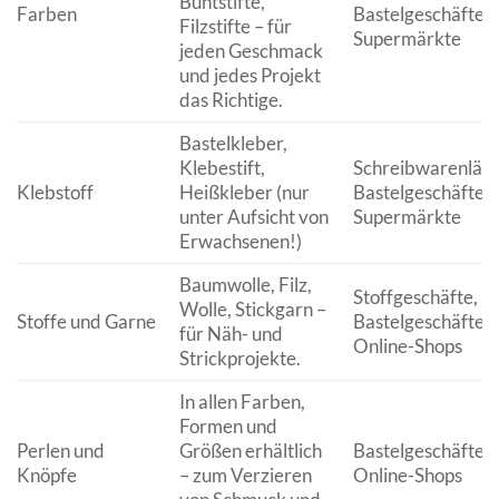
Buntstifte,
Farben
Bastelgeschäfte,
Filzstifte – für
Supermärkte
jeden Geschmack
und jedes Projekt
das Richtige.
Bastelkleber,
Klebestift,
Schreibwarenläd
Klebstoff
Heißkleber (nur
Bastelgeschäfte,
unter Aufsicht von
Supermärkte
Erwachsenen!)
Baumwolle, Filz,
Stoffgeschäfte,
Wolle, Stickgarn –
Stoffe und Garne
Bastelgeschäfte,
für Näh- und
Online-Shops
Strickprojekte.
In allen Farben,
Formen und
Perlen und
Größen erhältlich
Bastelgeschäfte,
Knöpfe
– zum Verzieren
Online-Shops