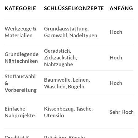
KATEGORIE
SCHLÜSSELKONZEPTE
ANFÄNGE
Werkzeuge &
Grundausstattung,
Hoch
Materialien
Garnwahl, Nadeltypen
Geradstich,
Grundlegende
Zickzackstich,
Hoch
Nähtechniken
Nahtzugabe
Stoffauswahl
Baumwolle, Leinen,
&
Hoch
Waschen, Bügeln
Vorbereitung
Einfache
Kissenbezug, Tasche,
Sehr Hoch
Nähprojekte
Utensilo
Qualität &
Präzision, Bügeln,