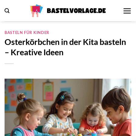
Zum
Inhalt
springen
BASTELN FÜR KINDER
Osterkörbchen in der Kita basteln
– Kreative Ideen