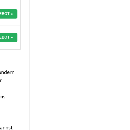
EBOT »
EBOT »
sondern
r
ims
kannst