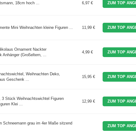
tsmann, 18cm hoch ...
6,97 €
ZUM TOP ANG
ente Mini Weihnachten kleine Figuren ...
11,99 €
ZUM TOP ANG
ikolaus Ornament Nackter
4,99 €
ZUM TOP ANG
nhänger (Großeltern, ...
nachtswichtel, Weihnachten Deko,
15,95 €
ZUM TOP ANG
aus Geschenk ...
3 Stück ​Weihnachtswichtel Figuren
12,99 €
ZUM TOP ANG
ren Klei ...
n Schneemann grau im 4er Maße sitzend
ZUM TOP ANG