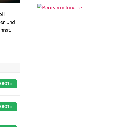
oll
men und
annst.
EBOT »
EBOT »