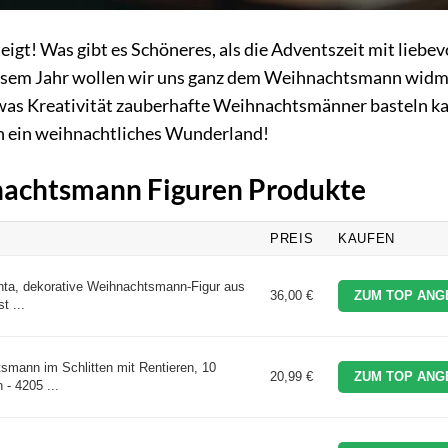
igt! Was gibt es Schöneres, als die Adventszeit mit liebev
iesem Jahr wollen wir uns ganz dem Weihnachtsmann wid
etwas Kreativität zauberhafte Weihnachtsmänner basteln k
in ein weihnachtliches Wunderland!
hnachtsmann Figuren Produkte
PREIS
KAUFEN
nta, dekorative Weihnachtsmann-Figur aus
36,00 €
ZUM TOP ANG
t ...
mann im Schlitten mit Rentieren, 10
20,99 €
ZUM TOP ANG
 - 4205 ...