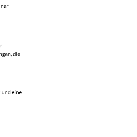
iner
er
ngen, die
t und eine